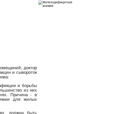
помещений, доктор
акцин и сывороток
ова:
нфекции и борьбы
ольшинство из них
иях. Причина - в
химии для жилых
ях, должна быть