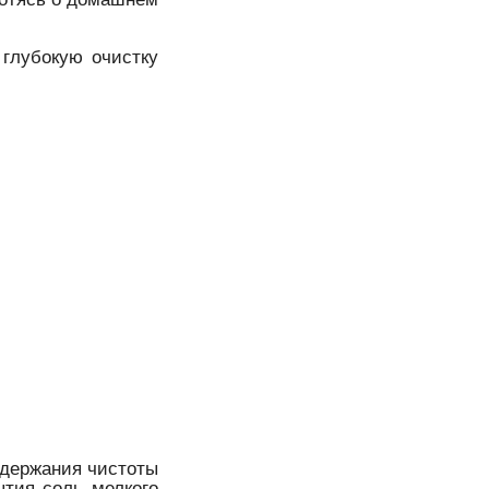
 глубокую очистку
ддержания чистоты
ытия соль мелкого