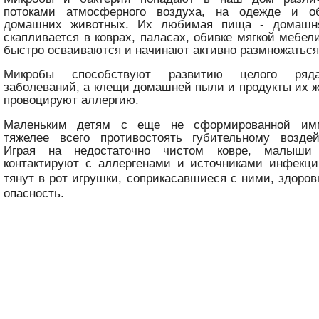
потоками атмосферного воздуха, на одежде и о
домашних животных. Их любимая пища - домашня
скапливается в коврах, паласах, обивке мягкой мебел
быстро осваиваются и начинают активно размножаться
Микробы способствуют развитию целого ряд
заболеваний, а клещи домашней пыли и продукты их 
провоцируют аллергию.
Маленьким детям с еще не сформированной им
тяжелее всего противостоять губительному возде
Играя на недостаточно чистом ковре, малыши
контактируют с аллергенами и источниками инфекци
тянут в рот игрушки, соприкасавшиеся с ними,
здоров
опасность.