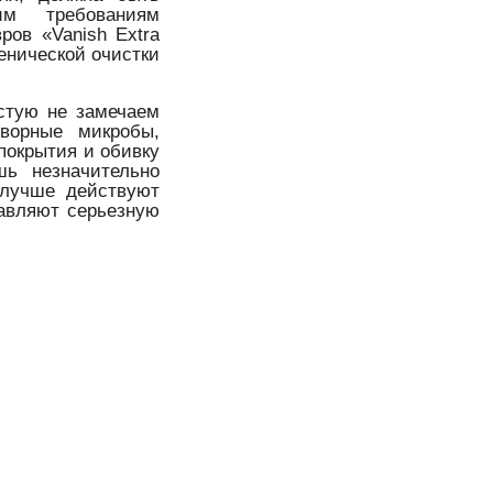
им требованиям
ров «Vanish Extra
иенической очистки
астую не замечаем
творные микробы,
покрытия и обивку
шь незначительно
 лучше действуют
авляют серьезную