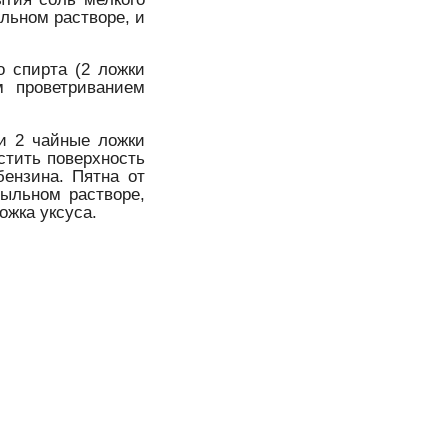
ыльном растворе, и
о спирта (2 ложки
м проветриванием
и 2 чайные ложки
стить поверхность
ензина. Пятна от
мыльном растворе,
ожка уксуса.