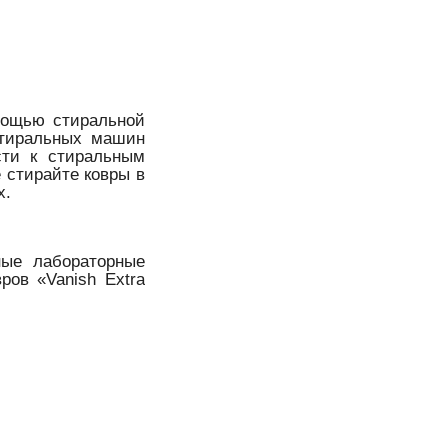
омощью стиральной
стиральных машин
сти к стиральным
 стирайте ковры в
х.
ные лабораторные
ров «Vanish Extra