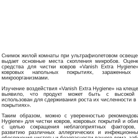
Снимок жилой комнаты при ультрафиолетовом освеще
выдает основные места скопления микробов. Оцен
средства для чистки ковров «Vanish Extra Hygiene
ковровых напольных покрытиях, зараженных б
микроорганизмами.
Изучение воздействия «Vanish Extra Hygiene» на кле
выявило, что продукт может быть с высокой 
использован для сдерживания роста их численности в 
покрытиях».
Таким образом, можно с уверенностью рекомендова
Hygiene» для чистки ковров, ковровых покрытий и оби
с целью сокращения неблагоприятных факторов,
развитию различных аллергических и инфекционн
обеспечения чистоты и безопасности вашего дома, за