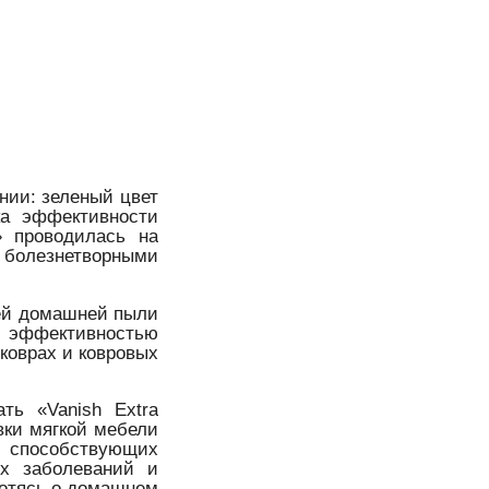
нии: зеленый цвет
ка эффективности
» проводилась на
олезнетворными
щей домашней пыли
эффективностью
коврах и ковровых
ть «Vanish Extra
вки мягкой мебели
 способствующих
ых заболеваний и
ботясь о домашнем