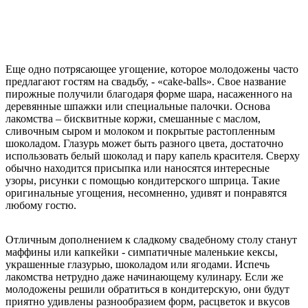
Еще одно потрясающее угощение, которое молодожены часто
предлагают гостям на свадьбу, - «cake-balls». Свое название
пирожные получили благодаря форме шара, насаженного на
деревянные шпажки или специальные палочки. Основа
лакомства – бисквитные коржи, смешанные с маслом,
сливочным сыром и молоком и покрытые растопленным
шоколадом. Глазурь может быть разного цвета, достаточно
использовать белый шоколад и пару капель красителя. Сверху
обычно находится присыпка или наносятся интересные
узоры, рисунки с помощью кондитерского шприца. Такие
оригинальные угощения, несомненно, удивят и понравятся
любому гостю.
Отличным дополнением к сладкому свадебному столу станут
маффины или капкейки - симпатичные маленькие кексы,
украшенные глазурью, шоколадом или ягодами. Испечь
лакомства нетрудно даже начинающему кулинару. Если же
молодожены решили обратиться в кондитерскую, они будут
приятно удивлены разнообразием форм, расцветок и вкусов