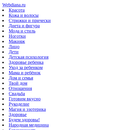
Webdiana.ru
Красота
Кожа и волосы
Стрижки и прически
Диета и фигура
Мода и стиль
Ноготки
Макияж
Лицо
Дети
Детская психология
Здоровье ребенка
Уход за ребенком
Мама и ребёнок
Дом и семья
Твой дом
Отношения
Свадьба
Готовим вкусно
Рукоделие
Магия и эзотерика
Здоровье
Будем здоровы!
Народная медицина