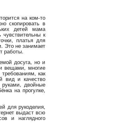
торится на ком-то
но скопировать в
ьких детей мама
ь чувствительны к
очки, платья для
и. Это не занимает
т работы.
емой досуга, но и
и вещами, многие
 требованиям, как
ий вид и качество
 руками, двойные
ёнка на прогулке,
ей для рукоделия,
тернет выдаст всю
сов и наглядного