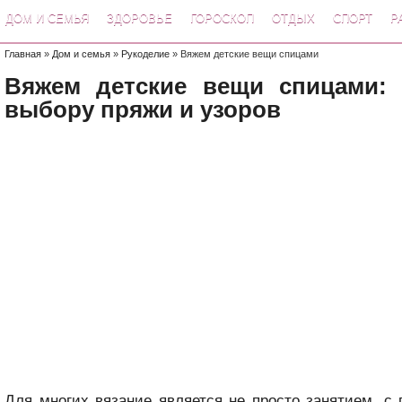
ДОМ И СЕМЬЯ
ЗДОРОВЬЕ
ГОРОСКОП
ОТДЫХ
СПОРТ
Р
Главная
»
Дом и семья
»
Рукоделие
» Вяжем детские вещи спицами
Вяжем детские вещи спицами:
выбору пряжи и узоров
Для многих вязание является не просто занятием, с