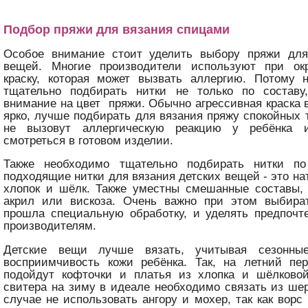
Подбор пряжи для вязания спицами
Особое внимание стоит уделить выбору пряжи для
вещей. Многие производители используют при ок
краску, которая может вызвать аллергию. Потому 
тщательно подбирать нитки не только по состав
внимание на цвет пряжи. Обычно агрессивная краска
ярко, лучше подбирать для вязания пряжу спокойных т
не вызовут аллергическую реакцию у ребёнка 
смотреться в готовом изделии.
Также необходимо тщательно подбирать нитки по
подходящие нитки для вязания детских вещей - это на
хлопок и шёлк. Также уместны смешанные составы, 
акрил или вискоза. Очень важно при этом выбират
прошла специальную обработку, и уделять предпочт
производителям.
Детские вещи лучше вязать, учитывая сезонны
восприимчивость кожи ребёнка. Так, на летний пе
подойдут кофточки и платья из хлопка и шёлково
свитера на зиму в идеале необходимо связать из шер
случае не использовать ангору и мохер, так как ворс