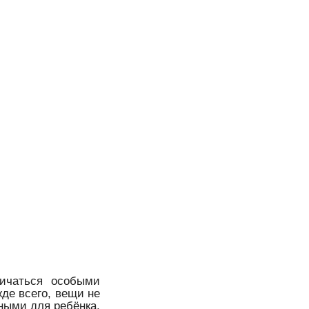
личаться особыми
жде всего, вещи не
ными для ребёнка,