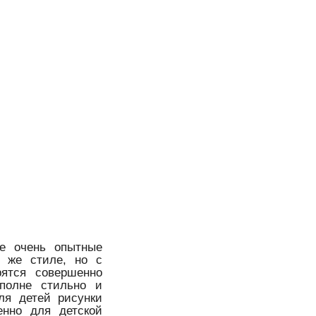
е очень опытные
м же стиле, но с
рятся совершенно
вполне стильно и
Для детей рисунки
енно для детской