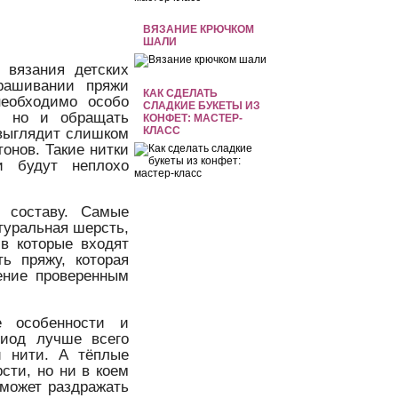
ВЯЗАНИЕ КРЮЧКОМ
ШАЛИ
 вязания детских
рашивании пряжи
КАК СДЕЛАТЬ
необходимо особо
СЛАДКИЕ БУКЕТЫ ИЗ
у, но и обращать
КОНФЕТ: МАСТЕР-
КЛАСС
 выглядит слишком
онов. Такие нитки
и будут неплохо
 составу. Самые
туральная шерсть,
в которые входят
ь пряжу, которая
ение проверенным
е особенности и
риод лучше всего
й нити. А тёплые
сти, но ни в коем
 может раздражать