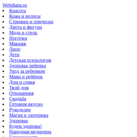
Webdiana.ru
Красота
Кожа и волосы
Стрижки и прически
Диета и фигура
Мода и стиль
Ноготки
Макияж
Лицо
Дети
Детская психология
Здоровье ребенка
Уход за ребенком
Мама и ребёнок
Дом и семья
Твой дом
Отношения
Свадьба
Готовим вкусно
Рукоделие
Магия и эзотерика
Здоровье
Будем здоровы!
Народная медицина