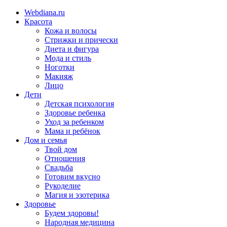
Webdiana.ru
Красота
Кожа и волосы
Стрижки и прически
Диета и фигура
Мода и стиль
Ноготки
Макияж
Лицо
Дети
Детская психология
Здоровье ребенка
Уход за ребенком
Мама и ребёнок
Дом и семья
Твой дом
Отношения
Свадьба
Готовим вкусно
Рукоделие
Магия и эзотерика
Здоровье
Будем здоровы!
Народная медицина