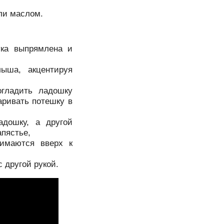
ли маслом.
ука выпрямлена и
ыша, акцентируя
огладить ладошку
аривать потешку в
адошку, а другой
пястье,
имаются вверх к
с другой рукой.