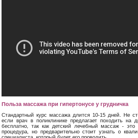
Польза массажа при гипертонусе у грудничка
Стандартный курс массажа длится 10-15 дней. Не ст
если врач в поликлинике предлагает походить на д
бесплатно, так как детский лечебный массаж - это
процедура, но предварительно стоит узнать о квал
специалиста, который будет его проводить.