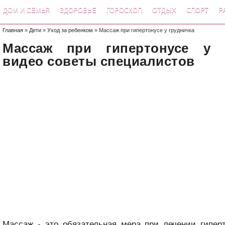
ДОМ И СЕМЬЯ
ЗДОРОВЬЕ
ГОРОСКОП
ОТДЫХ
СПОРТ
Р
Главная
»
Дети
»
Уход за ребенком
» Массаж при гипертонусе у грудничка
Массаж при гипертонусе у г
видео советы специалистов
Массаж - это обязательная мера при лечении гипер