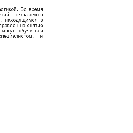
стикой. Во время
ий, незнакомого
м, находящимся в
правлен на снятие
могут обучиться
специалистом, и