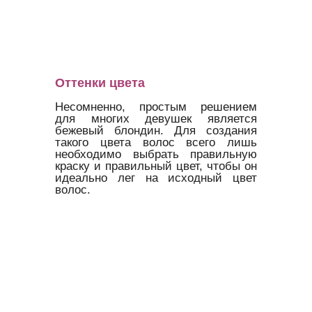
Оттенки цвета
Несомненно, простым решением
для многих девушек является
бежевый блондин. Для создания
такого цвета волос всего лишь
необходимо выбрать правильную
краску и правильный цвет, чтобы он
идеально лег на исходный цвет
волос.