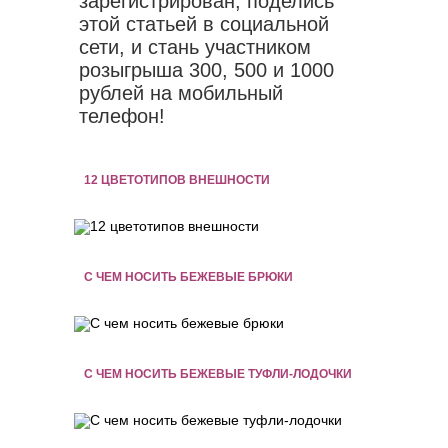
зарегистрирован, поделись
этой статьей в социальной
сети, и стань участником
розыгрыша 300, 500 и 1000
рублей на мобильный
телефон!
12 ЦВЕТОТИПОВ ВНЕШНОСТИ
С ЧЕМ НОСИТЬ БЕЖЕВЫЕ БРЮКИ
С ЧЕМ НОСИТЬ БЕЖЕВЫЕ ТУФЛИ-ЛОДОЧКИ