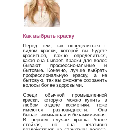
Как выбрать краску
Перед тем, как определиться с
видом краски, которой вы будете
краситься, важно определиться,
какая она бывает. Краски для волос
бывают профессиональные и
бытовые. Конечно, лучше выбрать
профессиональную краску, а не
бытовую, так вы сможете сохранить
волосы более здоровыми.
Среди обычной промышленной
краски, которую можно купить в
любом отделе косметики, тоже
имеются разновидности. Она
бывает аммиачная и безаммиачная.
В первом случае краска более
стойкая, но она негативно
воздействует на структуру волоса.