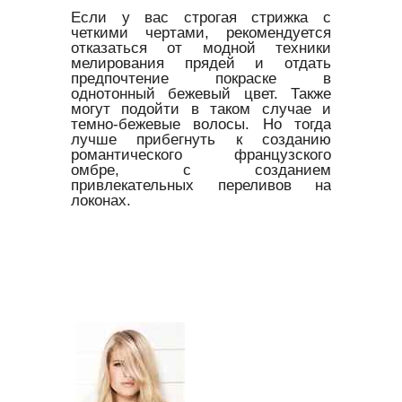
Если у вас строгая стрижка с
четкими чертами, рекомендуется
отказаться от модной техники
мелирования прядей и отдать
предпочтение покраске в
однотонный бежевый цвет. Также
могут подойти в таком случае и
темно-бежевые волосы. Но тогда
лучше прибегнуть к созданию
романтического французского
омбре, с созданием
привлекательных переливов на
локонах.