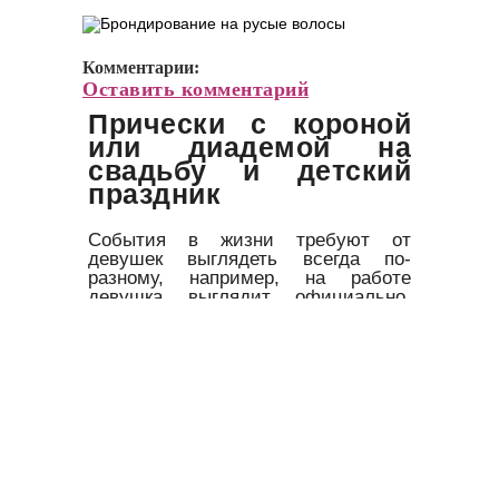
Комментарии:
Оставить комментарий
Прически с короной
или диадемой на
свадьбу и детский
праздник
События в жизни требуют от
девушек выглядеть всегда по-
разному, например, на работе
девушка выглядит официально,
макияж у нее нейтральный,
неяркий, а вот на вечеринку она
может надеть платье, каблуки,
сделать яркий макияж. То же самое
касается и причесок: для каждого
отдельного случая прически нужны
разные. Например, на работу
девушки любят делать высокие
хвосты, косички и распущенные
волосы - ровные или волнистые.