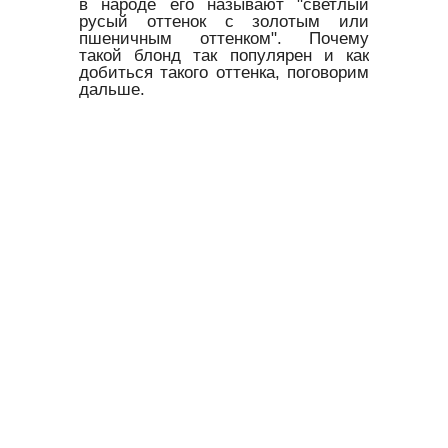
в народе его называют "светлый
русый оттенок с золотым или
пшеничным оттенком". Почему
такой блонд так популярен и как
добиться такого оттенка, поговорим
дальше.