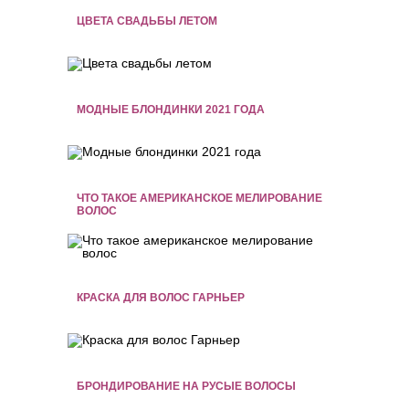
ЦВЕТА СВАДЬБЫ ЛЕТОМ
МОДНЫЕ БЛОНДИНКИ 2021 ГОДА
ЧТО ТАКОЕ АМЕРИКАНСКОЕ МЕЛИРОВАНИЕ
ВОЛОС
КРАСКА ДЛЯ ВОЛОС ГАРНЬЕР
БРОНДИРОВАНИЕ НА РУСЫЕ ВОЛОСЫ