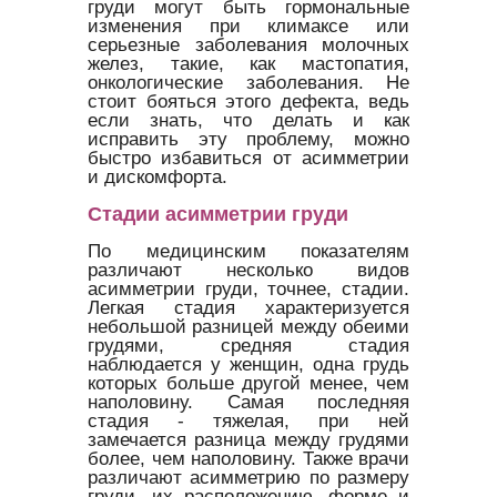
груди могут быть гормональные
изменения при климаксе или
серьезные заболевания молочных
желез, такие, как мастопатия,
онкологические заболевания. Не
стоит бояться этого дефекта, ведь
если знать, что делать и как
исправить эту проблему, можно
быстро избавиться от асимметрии
и дискомфорта.
Стадии асимметрии груди
По медицинским показателям
различают несколько видов
асимметрии груди, точнее, стадии.
Легкая стадия характеризуется
небольшой разницей между обеими
грудями, средняя стадия
наблюдается у женщин, одна грудь
которых больше другой менее, чем
наполовину. Самая последняя
стадия - тяжелая, при ней
замечается разница между грудями
более, чем наполовину. Также врачи
различают асимметрию по размеру
груди, их расположению, форме и