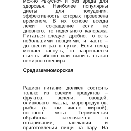
можно «вкусно» и без вреда для
здоровья. Наиболее популярны
диеты для похудения,
эффективность которых проверена
временем. В их основе всегда
лежит сокращение если не
дневного, то недельного калоража.
Питаться следует дробно, то есть
небольшими порциями, и часто –
до шести раз в сутки. Если голод
мешает заснуть, то разрешается
съесть яблоко или выпить стакан
нежирного кефира.
Средиземноморская
Рацион питания должен состоять
только из свежих продуктов –
фруктов, зелени, овощей,
оливкового масла, морепродуктов,
рыбы (в том числе жирной),
постного мяса. Термическая
обработка заключается в
отваривании, запекании и
приготовлении пищи на пару. На