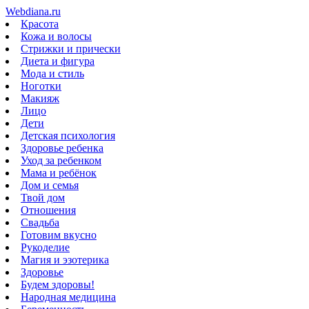
Webdiana.ru
Красота
Кожа и волосы
Стрижки и прически
Диета и фигура
Мода и стиль
Ноготки
Макияж
Лицо
Дети
Детская психология
Здоровье ребенка
Уход за ребенком
Мама и ребёнок
Дом и семья
Твой дом
Отношения
Свадьба
Готовим вкусно
Рукоделие
Магия и эзотерика
Здоровье
Будем здоровы!
Народная медицина