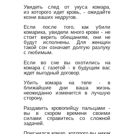
Увидеть след от укуса комара,
из которого идет кровь, - ожидайте
козни ваших недругов.
Если после того, как убили
комарика, увидели много крови - не
стоит верить обещаниям, они не
будут исполнены. Для женщин
такой сон означает долгую разлуку
с любимым.
Если во сне вы охотились на
комара с газетой - в будущем вас
ждет выгодный договор.
Убить комара на теле - в
ближайшие дни ваша жизнь
неожиданно изменится в лучшую
сторону.
Раздавить кровопийцу пальцами -
вы в скором времени своими
силами справитесь со сложной
задачей.
Приснился комар, которого вы никак