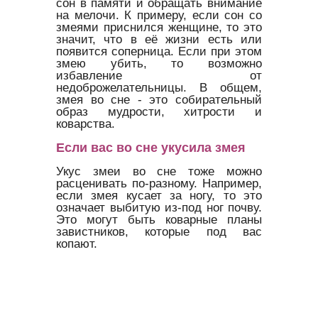
сон в памяти и обращать внимание
на мелочи. К примеру, если сон со
змеями приснился женщине, то это
значит, что в её жизни есть или
появится соперница. Если при этом
змею убить, то возможно
избавление от
недоброжелательницы. В общем,
змея во сне - это собирательный
образ мудрости, хитрости и
коварства.
Если вас во сне укусила змея
Укус змеи во сне тоже можно
расценивать по-разному. Например,
если змея кусает за ногу, то это
означает выбитую из-под ног почву.
Это могут быть коварные планы
завистников, которые под вас
копают.