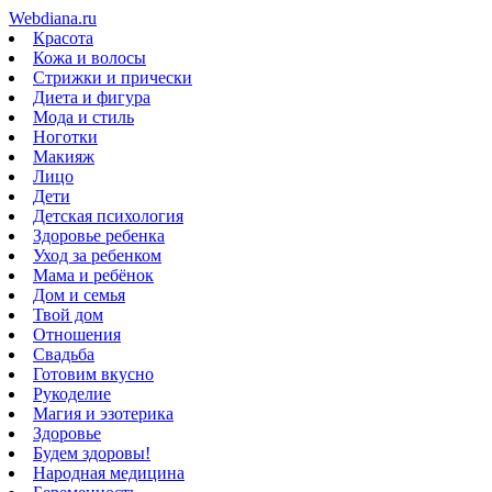
Webdiana.ru
Красота
Кожа и волосы
Стрижки и прически
Диета и фигура
Мода и стиль
Ноготки
Макияж
Лицо
Дети
Детская психология
Здоровье ребенка
Уход за ребенком
Мама и ребёнок
Дом и семья
Твой дом
Отношения
Свадьба
Готовим вкусно
Рукоделие
Магия и эзотерика
Здоровье
Будем здоровы!
Народная медицина