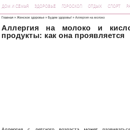
ДОМ И СЕМЬЯ
ЗДОРОВЬЕ
ГОРОСКОП
ОТДЫХ
СПОРТ
Р
Главная
»
Женское здоровье
»
Будем здоровы!
» Аллергия на молоко
Аллергия на молоко и кисл
продукты: как она проявляется
Аллергия с детского возраста может развиватьс