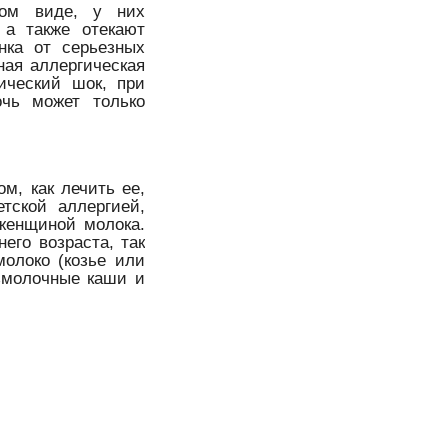
гом виде, у них
 а также отекают
нка от серьезных
ная аллергическая
ический шок, при
очь может только
м, как лечить ее,
тской аллергией,
женщиной молока.
его возраста, так
олоко (козье или
езмолочные каши и