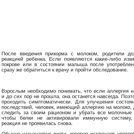
После введения прикорма с молоком, родители д
реакцией ребенка. Если появляются какие-либо изм
покрове или в состоянии малыша после употреблен
сразу же обратиться к врачу и пройти обследование.
Взрослым необходимо понимать, что если аллергия н
и до сих пор не прошла, она останется навсегда. Поэ
проходить симптоматически. Для улучшения состоя
последствий, человек, имеющий аллергию на молоко,
следить за своим рационом и убрать все молочные 
чтобы белки не активировали иммунную систему,
реакция не проявилась снова.
Обычно назначается диета, которая исключает употре