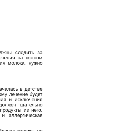
олжны следить за
енения на кожном
ия молока, нужно
ачалась в детстве
тому лечение будет
ния и исключения
 должен тщательно
продукты из него,
 и аллергическая
бление молока, но