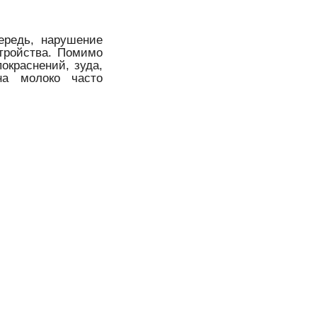
ередь, нарушение
стройства. Помимо
покраснений, зуда,
на молоко часто