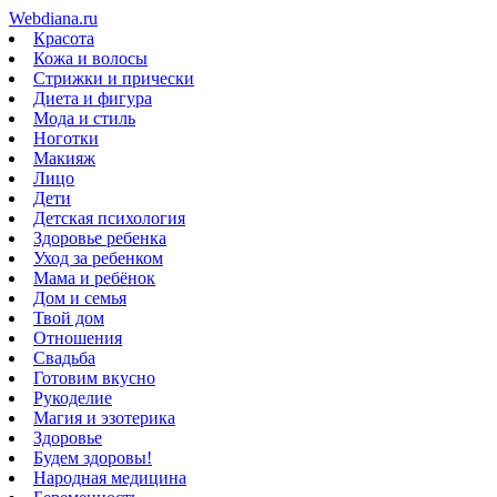
Webdiana.ru
Красота
Кожа и волосы
Стрижки и прически
Диета и фигура
Мода и стиль
Ноготки
Макияж
Лицо
Дети
Детская психология
Здоровье ребенка
Уход за ребенком
Мама и ребёнок
Дом и семья
Твой дом
Отношения
Свадьба
Готовим вкусно
Рукоделие
Магия и эзотерика
Здоровье
Будем здоровы!
Народная медицина