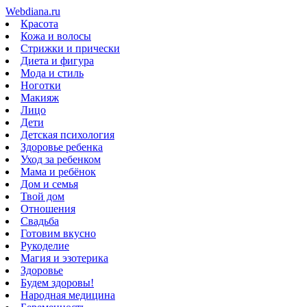
Webdiana.ru
Красота
Кожа и волосы
Стрижки и прически
Диета и фигура
Мода и стиль
Ноготки
Макияж
Лицо
Дети
Детская психология
Здоровье ребенка
Уход за ребенком
Мама и ребёнок
Дом и семья
Твой дом
Отношения
Свадьба
Готовим вкусно
Рукоделие
Магия и эзотерика
Здоровье
Будем здоровы!
Народная медицина