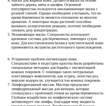
Маски для жирной кожи. Делаются маски на основе
чайного дерева, мяты и шалфея. Огромной
популярностью пользуются омолаживающие маски с
розовой глиной. Однако необходимо учитывать, что во
время беременности меняется отношение ко многим
ароматам. А некоторые виды растений способны
вызывать аллергические реакции, поэтому необходимо
снижать дозу концентрации.
Увлажняющие маски. Специалисты используют
кремовые составы для беременных, имеющих сухую
кожу. Для восстановления баланса чувствительной кожи
применяются экстракты растительного происхождения.
Устранение проблем пигментации кожи.
Специалистами в индустрии красоты были разработаны
специальные методики для борьбы с пигментацией
кожных покровов. С помощью таких натуральных
осветляющих компонентов, как огурец, лепестки роз,
морские водоросли, улучшается тон кожных покровов.
Лимфодренажный массаж. Мастера предлагают
лимфодренажный массаж для женщин, которые
столкнулись с проблемой отеков во время беременности.
Глубокое воздействие на лимфатическую систему
активизирует ток лимфы, благодаря чему жидкость
уходит и отеки спадают. Лимфодренажный массаж