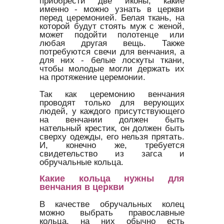
приобрести две иконы, какие
именно - можно узнать в церкви
перед церемонией. Белая ткань, на
которой будут стоять муж с женой,
может подойти полотенце или
любая другая вещь. Также
потребуются свечи для венчания, а
для них - белые лоскуты ткани,
чтобы молодые могли держать их
на протяжение церемонии.
Так как церемонию венчания
проводят только для верующих
людей, у каждого присутствующего
на венчании должен быть
нательный крестик, он должен быть
сверху одежды, его нельзя прятать.
И, конечно же, требуется
свидетельство из загса и
обручальные кольца.
Какие кольца нужны для
венчания в церкви
В качестве обручальных колец
можно выбрать православные
кольца, на них обычно есть