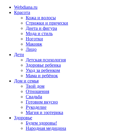
Webdiana.ru
Красота
Кожа и волосы
Стрижки и прически
Диета и фигура
Мода и стиль
Ноготки
Макияж
Лицо
Дети
Детская психология
Здоровье ребенка
Уход за ребенком
Мама и ребёнок
Дом и семья
Твой дом
Отношения
Свадьба
Готовим вкусно
Рукоделие
Магия и эзотерика
Здоровье
Будем здоровы!
Народная медицина