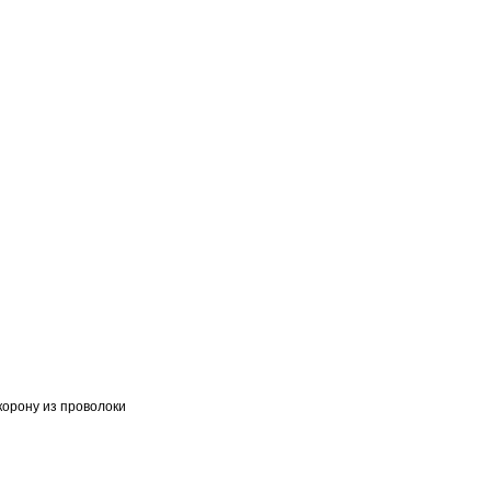
И
корону из проволоки