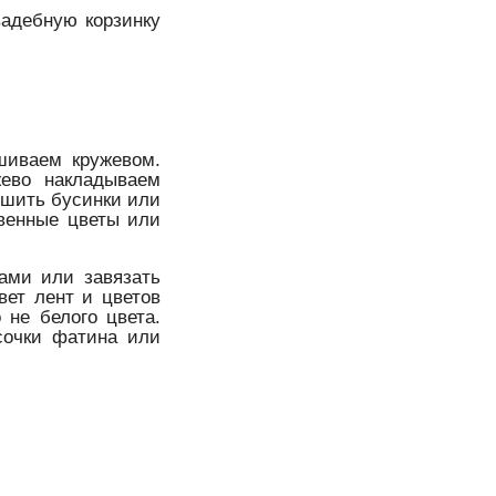
вадебную корзинку
шиваем кружевом.
жево накладываем
ишить бусинки или
твенные цветы или
ами или завязать
вет лент и цветов
 не белого цвета.
сочки фатина или