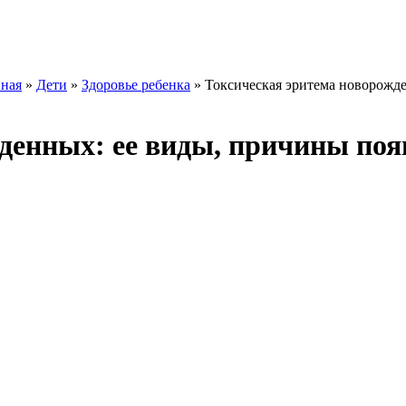
вная
»
Дети
»
Здоровье ребенка
» Токсическая эритема новорожд
енных: ее виды, причины появ