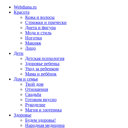
Webdiana.ru
Красота
Кожа и волосы
Стрижки и прически
Диета и фигура
Мода и стиль
Ноготки
Макияж
Лицо
Дети
Детская психология
Здоровье ребенка
Уход за ребенком
Мама и ребёнок
Дом и семья
Твой дом
Отношения
Свадьба
Готовим вкусно
Рукоделие
Магия и эзотерика
Здоровье
Будем здоровы!
Народная медицина