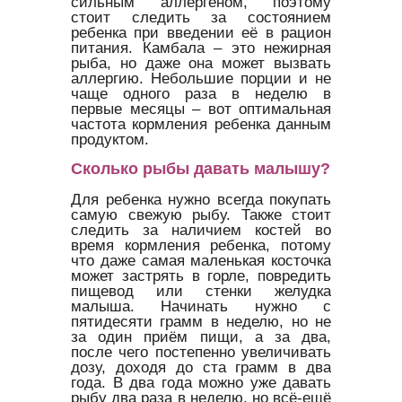
сильным аллергеном, поэтому
стоит следить за состоянием
ребенка при введении её в рацион
питания. Камбала – это нежирная
рыба, но даже она может вызвать
аллергию. Небольшие порции и не
чаще одного раза в неделю в
первые месяцы – вот оптимальная
частота кормления ребенка данным
продуктом.
Сколько рыбы давать малышу?
Для ребенка нужно всегда покупать
самую свежую рыбу. Также стоит
следить за наличием костей во
время кормления ребенка, потому
что даже самая маленькая косточка
может застрять в горле, повредить
пищевод или стенки желудка
малыша. Начинать нужно с
пятидесяти грамм в неделю, но не
за один приём пищи, а за два,
после чего постепенно увеличивать
дозу, доходя до ста грамм в два
года. В два года можно уже давать
рыбу два раза в неделю, но всё-ещё