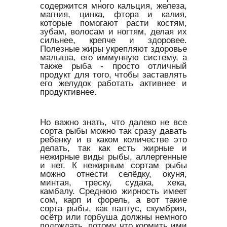
содержится много кальция, железа,
магния, цинка, фтора и калия,
которые помогают расти костям,
зубам, волосам и ногтям, делая их
сильнее, крепче и здоровее.
Полезные жиры укрепляют здоровье
малыша, его иммунную систему, а
также рыба - просто отличный
продукт для того, чтобы заставлять
его желудок работать активнее и
продуктивнее.
Но важно знать, что далеко не все
сорта рыбы можно так сразу давать
ребенку и в каком количестве это
делать, так как есть жирные и
нежирные виды рыбы, аллергенные
и нет. К нежирным сортам рыбы
можно отнести селёдку, окуня,
минтая, треску, судака, хека,
камбалу. Среднюю жирность имеет
сом, карп и форель, а вот такие
сорта рыбы, как палтус, скумбрия,
осётр или горбуша должны немного
подождать, потому что кормить ими