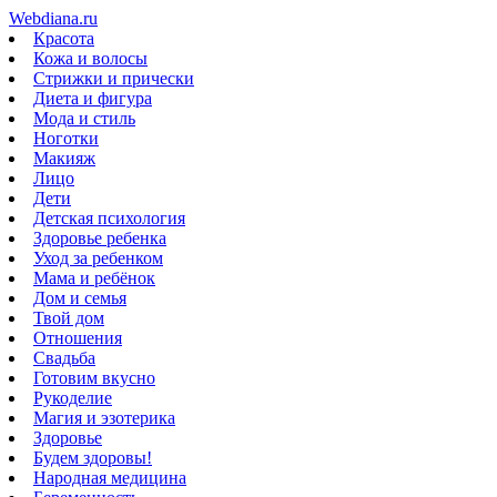
Webdiana.ru
Красота
Кожа и волосы
Стрижки и прически
Диета и фигура
Мода и стиль
Ноготки
Макияж
Лицо
Дети
Детская психология
Здоровье ребенка
Уход за ребенком
Мама и ребёнок
Дом и семья
Твой дом
Отношения
Свадьба
Готовим вкусно
Рукоделие
Магия и эзотерика
Здоровье
Будем здоровы!
Народная медицина