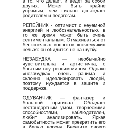
в то, что делает, и ведет за собой
других. Может быть крайне
упрямым, чем сильно досаждает
родителям и педагогам.
РЕПЕЙНИК - оптимист с неуемной
энергией и любознательностью, в
то же время может быть очень
сентиментальным. Отмахиваться от
бесконечных вопросов «почемучки»
нельзя: он обидится не на шутку.
НЕЗАБУДКА — необычайно
чувствительна и артистична, с
богатым внутренним миром. Однако
«незабудка» очень ранима и
склонна идеализировать людей,
поэтому нуждается в защите и
поддержке.
ОДУВАНЧИК — фантазер и
большой оригинал. Обладает
нестандартным умом, творческими
способностями, наблюдателен,
любит анализировать. Яркая
самобытность может превратить его
в белую ворону. Берегите своего