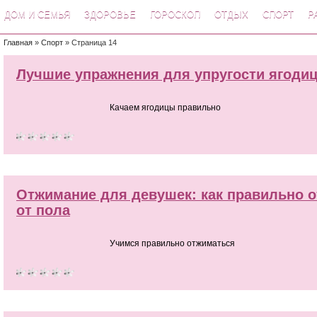
ДОМ И СЕМЬЯ
ЗДОРОВЬЕ
ГОРОСКОП
ОТДЫХ
СПОРТ
Р
Главная
»
Спорт
» Страница 14
Лучшие упражнения для упругости ягоди
Качаем ягодицы правильно
Отжимание для девушек: как правильно 
от пола
Учимся правильно отжиматься