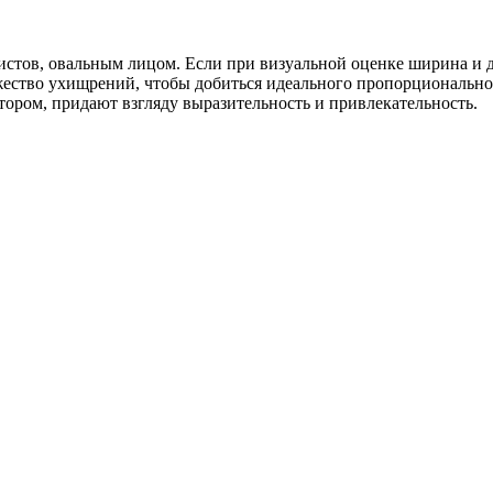
стов, овальным лицом. Если при визуальной оценке ширина и дл
ство ухищрений, чтобы добиться идеального пропорционального
тором, придают взгляду выразительность и привлекательность.