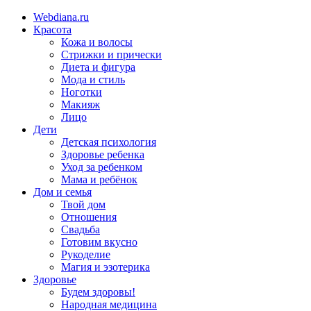
Webdiana.ru
Красота
Кожа и волосы
Стрижки и прически
Диета и фигура
Мода и стиль
Ноготки
Макияж
Лицо
Дети
Детская психология
Здоровье ребенка
Уход за ребенком
Мама и ребёнок
Дом и семья
Твой дом
Отношения
Свадьба
Готовим вкусно
Рукоделие
Магия и эзотерика
Здоровье
Будем здоровы!
Народная медицина