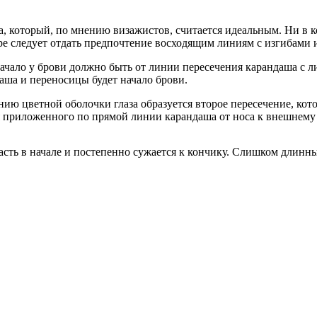
, который, по мнению визажистов, считается идеальным. Ни в к
ре следует отдать предпочтение восходящим линиям с изгибами
ачало у брови должно быть от линии пересечения карандаша с л
даша и переносицы будет начало брови.
ию цветной оболочки глаза образуется второе пересечение, кот
я приложенного по прямой линии карандаша от носа к внешнему у
сть в начале и постепенно сужается к кончику. Слишком длинных