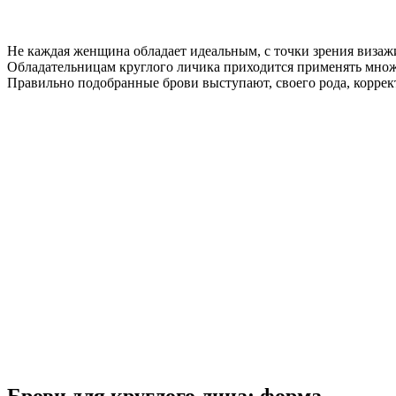
Не каждая женщина обладает идеальным, с точки зрения визажи
Обладательницам круглого личика приходится применять множе
Правильно подобранные брови выступают, своего рода, коррек
Брови для круглого лица: форма