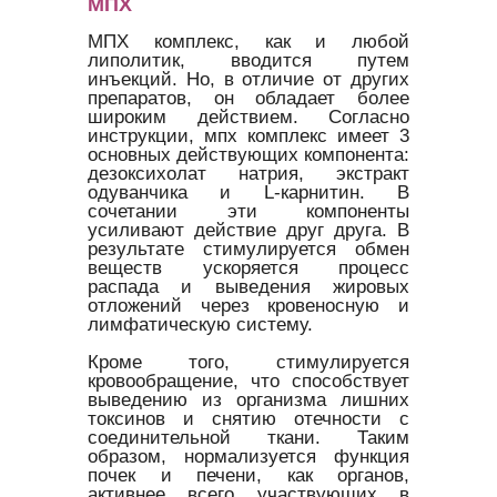
МПХ
МПХ комплекс, как и любой
липолитик, вводится путем
инъекций. Но, в отличие от других
препаратов, он обладает более
широким действием. Согласно
инструкции, мпх комплекс имеет 3
основных действующих компонента:
дезоксихолат натрия, экстракт
одуванчика и L-карнитин. В
сочетании эти компоненты
усиливают действие друг друга. В
результате стимулируется обмен
веществ ускоряется процесс
распада и выведения жировых
отложений через кровеносную и
лимфатическую систему.
Кроме того, стимулируется
кровообращение, что способствует
выведению из организма лишних
токсинов и снятию отечности с
соединительной ткани. Таким
образом, нормализуется функция
почек и печени, как органов,
активнее всего участвующих в