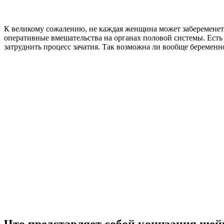
К великому сожалению, не каждая женщина может забеременеть
оперативные вмешательства на органах половой системы. Есть 
затруднить процесс зачатия. Так возможна ли вообще беременн
Что представляет собой конизация шей