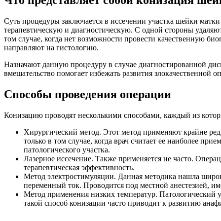
Суть процедуры заключается в иссечении участка шейки матки 
терапевтическую и диагностическую. С одной стороны удаляют
том случае, когда нет возможности провести качественную биоп
направляют на гистологию.
Назначают данную процедуру в случае диагностированной дисп
вмешательство помогает избежать развития злокачественной о
Способы проведения операции
Конизацию проводят несколькими способами, каждый из котор
Хирургический метод. Этот метод применяют крайне ред
только в том случае, когда врач считает ее наиболее пр
патологического участка.
Лазерное иссечение. Также применяется не часто. Опера
терапевтическая эффективность.
Метод электростимуляции. Данная методика нашла широ
переменный ток. Проводится под местной анестезией, им
Метод применения низких температур. Патологический 
такой способ конизации часто приводит к развитию анаф