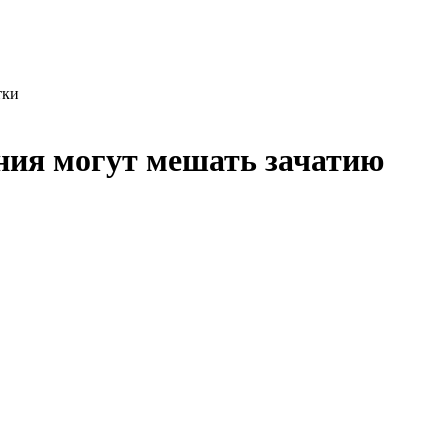
тки
ния могут мешать зачатию