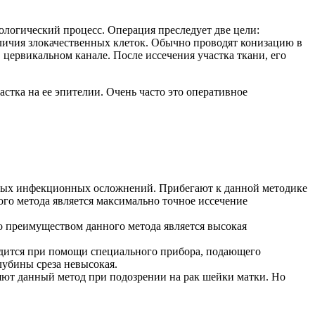
ологический процесс. Операция преследует две цели:
аличия злокачественных клеток. Обычно проводят конизацию в
 цервикальном канале. После иссечения участка ткани, его
стка на ее эпителии. Очень часто это оперативное
астых инфекционных осложнений. Прибегают к данной методике
кого метода является максимально точное иссечение
о преимуществом данного метода является высокая
дится при помощи специального прибора, подающего
лубины среза невысокая.
ют данный метод при подозрении на рак шейки матки. Но