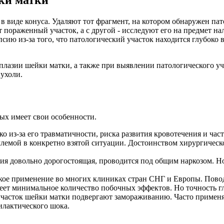
в виде конуса. Удаляют тот фрагмент, на котором обнаружен пат
 пораженный участок, а с другой - исследуют его на предмет н
сию из-за того, что патологический участок находится глубоко в
лазии шейки матки, а также при выявлении патологического уча
пухоли.
ых имеет свои особенности.
ко из-за его травматичности, риска развития кровотечения и ч
иемлемой в конкретно взятой ситуации. Достоинством хирургичес
ция довольно дорогостоящая, проводится под общим наркозом. Н
кое применение во многих клиниках стран СНГ и Европы. Пово
еет минимальное количество побочных эффектов. Но точность г
участок шейки матки подвергают замораживанию. Часто применя
илактического шока.