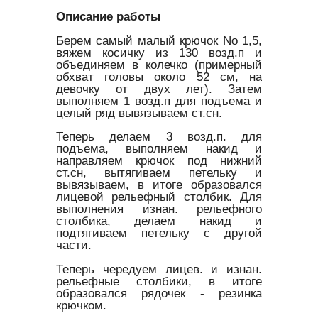
Описание работы
Берем самый малый крючок No 1,5,
вяжем косичку из 130 возд.п и
объединяем в колечко (примерный
обхват головы около 52 см, на
девочку от двух лет). Затем
выполняем 1 возд.п для подъема и
целый ряд вывязываем ст.сн.
Теперь делаем 3 возд.п. для
подъема, выполняем накид и
направляем крючок под нижний
ст.сн, вытягиваем петельку и
вывязываем, в итоге образовался
лицевой рельефный столбик. Для
выполнения изнан. рельефного
столбика, делаем накид и
подтягиваем петельку с другой
части.
Теперь чередуем лицев. и изнан.
рельефные столбики, в итоге
образовался рядочек - резинка
крючком.