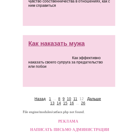
чувство собственничества в отношениях, как с
ним справиться
Как наказать мужа
Как эффективно
наказать своего супруга за предательство
или побои
Назад
1
...
8
9
10
11
12
Дальше
13
14
15
16
...
26
File engine/modules/catface.php not found.
РЕКЛАМА
НАПИСАТЬ ПИСЬМО АДМИНИСТРАЦИИ