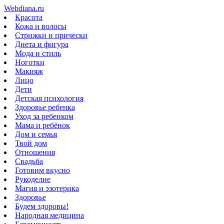
Webdiana.ru
Красота
Кожа и волосы
Стрижки и прически
Диета и фигура
Мода и стиль
Ноготки
Макияж
Лицо
Дети
Детская психология
Здоровье ребенка
Уход за ребенком
Мама и ребёнок
Дом и семья
Твой дом
Отношения
Свадьба
Готовим вкусно
Рукоделие
Магия и эзотерика
Здоровье
Будем здоровы!
Народная медицина