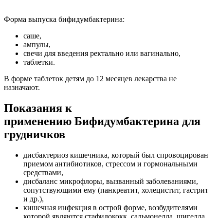
Форма выпуска бифидумбактерина:
саше,
ампулы,
свечи для введения ректально или вагинально,
таблетки.
В форме таблеток детям до 12 месяцев лекарства не
назначают.
Показания к
применению Бифидумбактерина для
грудничков
дисбактериоз кишечника, который был спровоцирован
приемом антибиотиков, стрессом и гормональными
средствами,
дисбаланс микрофлоры, вызванный заболеваниями,
сопутствующими ему (панкреатит, холецистит, гастрит
и др.),
кишечная инфекция в острой форме, возбудителями
которой являются стафилококк, сальмонелла, шигелла,