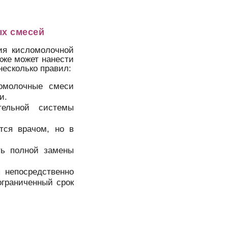
х смесей
ия кисломолочной
кже может нанести
есколько правил:
омолочные смеси
и.
тельной системы
тся врачом, но в
ть полной замены
 непосредственно
ограниченный срок