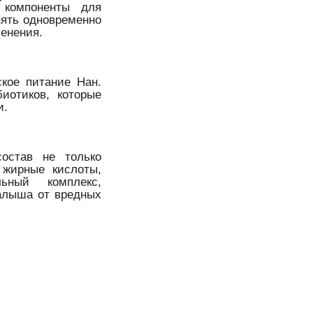
 компоненты для
нять одновременно
менения.
кое питание Нан.
иотиков, которые
и.
остав не только
 жирные кислоты,
ьный комплекс,
алыша от вредных