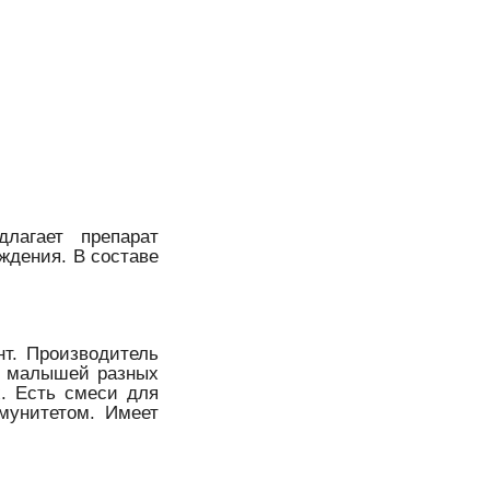
длагает препарат
ждения. В составе
т. Производитель
я малышей разных
х. Есть смеси для
мунитетом. Имеет
.