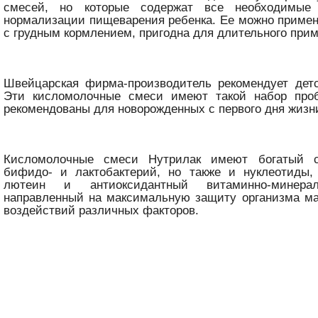
смесей, но которые содержат все необходимые
нормализации пищеварения ребенка. Ее можно приме
с грудным кормлением, пригодна для длительного при
Швейцарская фирма-производитель рекомендует детс
Эти кисломолочные смеси имеют такой набор проб
рекомендованы для новорожденных с первого дня жизн
Кисломолочные смеси Нутрилак имеют богатый с
бифидо- и лактобактерий, но также и нуклеотиды,
лютеин и антиоксидантный витаминно-минерал
направленный на максимальную защиту организма м
воздействий различных факторов.