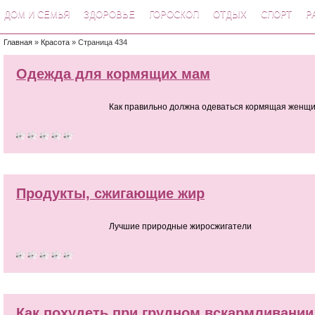
ДОМ И СЕМЬЯ
ЗДОРОВЬЕ
ГОРОСКОП
ОТДЫХ
СПОРТ
Р
Главная
»
Красота
» Страница 434
Одежда для кормящих мам
Как правильно должна одеваться кормящая женщ
Продукты, сжигающие жир
Лучшие природные жиросжигатели
Как похудеть при грудном вскармливании