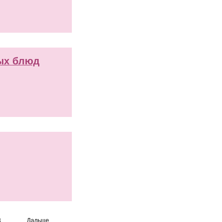
вых блюд
3
Дальше