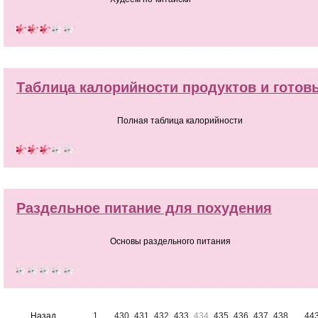
Таблица калорийности продуктов и гото
Полная таблица калорийности
Раздельное питание для похудения
Основы раздельного питания
Назад
1
...
430
431
432
433
434
435
436
437
438
...
44