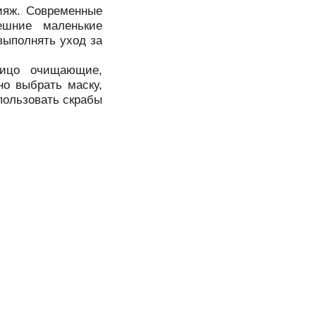
кияж. Современные
ешние маленькие
выполнять уход за
лицо очищающие,
о выбрать маску,
спользовать скрабы