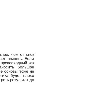
тлее, чем оттенок
нает темнеть. Если
 превосходный как
аносить большое
ве основы тоже не
тика будет плохо
реть результат до