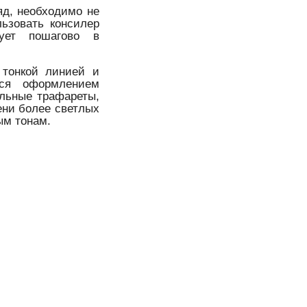
яд, необходимо не
льзовать консилер
дует пошагово в
 тонкой линией и
ься оформлением
альные трафареты,
ени более светлых
ым тонам.