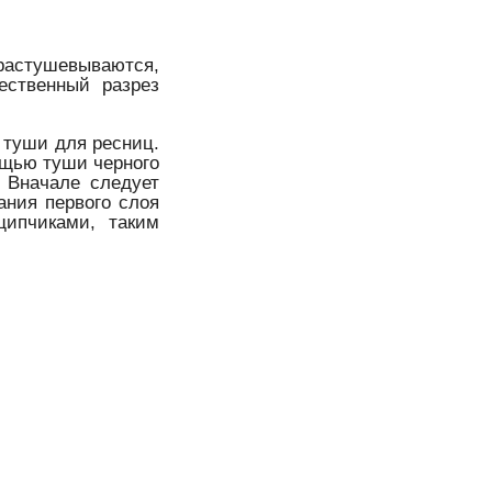
 растушевываются,
ественный разрез
 туши для ресниц.
ощью туши черного
. Вначале следует
ания первого слоя
щипчиками, таким