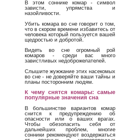
В этом соннике комар - символ
зависти, упрямства и
назойливости.
Убить комара во сне говорит о том,
что в скором времени избавитесь от
человека который пользуется вашей
щедростью и добротой.
Видеть во сне огромный рой
комаров - среди вас много
завистливых недоброжелателей.
Слышите жужжание этих насекомых
во сне - не доверяйте ваши тайны и
планы посторонним людям.
К чему снятся комары: самые
популярные значения сна
В большинстве вариантов комар
снится к предупреждению об
опасности или о ваших врагах.
Чтобы обезопасить себя от
дальнейших проблем, многие
сонники рекомендуют воздержаться
от опасных и непроверенных