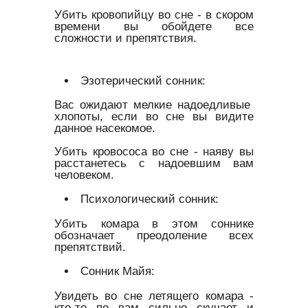
Убить кровопийцу во сне - в скором
времени вы обойдете все
сложности и препятствия.
Эзотерический сонник:
Вас ожидают мелкие надоедливые
хлопоты, если во сне вы видите
данное насекомое.
Убить кровососа во сне - наяву вы
расстанетесь с надоевшим вам
человеком.
Психологический сонник:
Убить комара в этом соннике
обозначает преодоление всех
препятствий.
Сонник Майя:
Увидеть во сне летящего комара -
кто-то по вам сильно скучает и