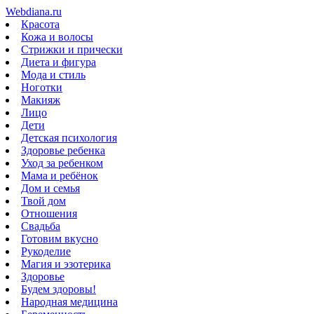
Webdiana.ru
Красота
Кожа и волосы
Стрижки и прически
Диета и фигура
Мода и стиль
Ноготки
Макияж
Лицо
Дети
Детская психология
Здоровье ребенка
Уход за ребенком
Мама и ребёнок
Дом и семья
Твой дом
Отношения
Свадьба
Готовим вкусно
Рукоделие
Магия и эзотерика
Здоровье
Будем здоровы!
Народная медицина