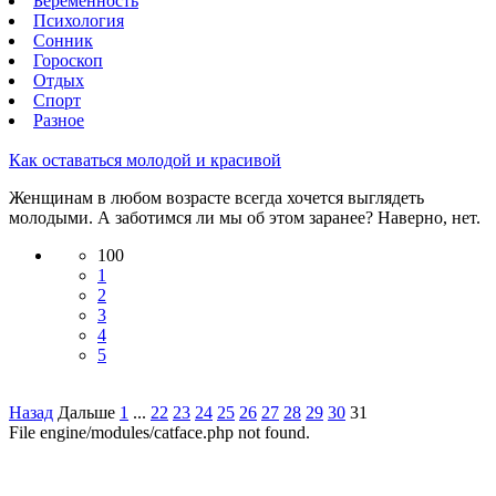
Беременность
Психология
Сонник
Гороскоп
Отдых
Спорт
Разное
Как оставаться молодой и красивой
Женщинам в любом возрасте всегда хочется выглядеть
молодыми. А заботимся ли мы об этом заранее? Наверно, нет.
100
1
2
3
4
5
Назад
Дальше
1
...
22
23
24
25
26
27
28
29
30
31
File engine/modules/catface.php not found.