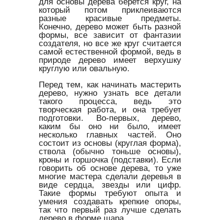
для основы дерева берется круг, на
который потом приклеиваются
разные красивые предметы.
Конечно, дерево может быть разной
формы, все зависит от фантазии
создателя, но все же круг считается
самой естественной формой, ведь в
природе дерево имеет верхушку
круглую или овальную.
Перед тем, как начинать мастерить
дерево, нужно узнать все детали
такого процесса, ведь это
творческая работа, и она требует
подготовки. Во-первых, дерево,
каким бы оно ни было, имеет
несколько главных частей. Оно
состоит из основы (круглая форма),
ствола (обычно тоньше основы),
кроны и горшочка (подставки). Если
говорить об основе дерева, то уже
многие мастера сделали деревья в
виде сердца, звезды или цифр.
Такие формы требуют опыта и
умения создавать крепкие опоры,
так что первый раз лучше сделать
дерево в форме шара.