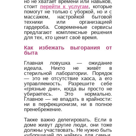
но не хватает времени или навыков,
стоит
перейти к услугам
, которые
помогут не только с уборкой, но и с
массажем, настройкой бытовой
техники или организацией
гардероба. Современные сервисы
предлагают комплексные решения
для тех, кто ценит своё время.
Как избежать выгорания от
быта
Главная ловушка — ожидание
идеала. Никто не живёт в
стерильной лаборатории. Порядок
— это не отсутствие хаоса, а его
управляемость. Разрешите себе
«грязные дни», когда вы просто не
убираетесь. Это нормально.
Главное — не впадать в крайности:
ни в перфекционизм, ни в полное
пренебрежение.
Также важно делегировать. Если в
доме живут другие люди, они тоже
должны участвовать. Не нужно быть
«уборщицей по найму» для семьи.