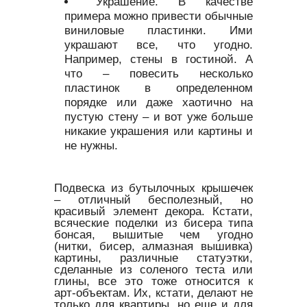
Украшение. В качестве
примера можно привести обычные
виниловые пластинки. Ими
украшают все, что угодно.
Например, стены в гостиной. А
что – повесить несколько
пластинок в определенном
порядке или даже хаотично на
пустую стену – и вот уже больше
никакие украшения или картины и
не нужны.
Подвеска из бутылочных крышечек
– отличный бесполезный, но
красивый элемент декора. Кстати,
всяческие поделки из бисера типа
бонсая, вышитые чем угодно
(нитки, бисер, алмазная вышивка)
картины, различные статуэтки,
сделанные из соленого теста или
глины, все это тоже относится к
арт-объектам. Их, кстати, делают не
только для квартиры, но еще и для