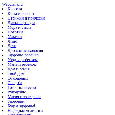
Webdiana.ru
Красота
Кожа и волосы
Стрижки и прически
Диета и фигура
Мода и стиль
Ноготки
Макияж
Лицо
Дети
Детская психология
Здоровье ребенка
Уход за ребенком
Мама и ребёнок
Дом и семья
Твой дом
Отношения
Свадьба
Готовим вкусно
Рукоделие
Магия и эзотерика
Здоровье
Будем здоровы!
Народная медицина