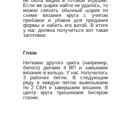
не была видна в готовой игрушке.
Если же шарик найти не удалось, то
можно связать обычный шарик по
схеме вязания круга с учетом
прибавок и убавок для придания
формы и набить его ватой. В итоге
у нас должна получиться вот такая
заготовка:
Глаза
Нитками другого цвета (например,
белого) делаем 4 ВП и замыкаем
вязание в кольцо. У нас получилось
3 рабочих петли. В следующем
ряду в каждую петлю вывязываем
по 2 СБН и завершаем вязание. В
центр круга пришиваем бисером
глазки.