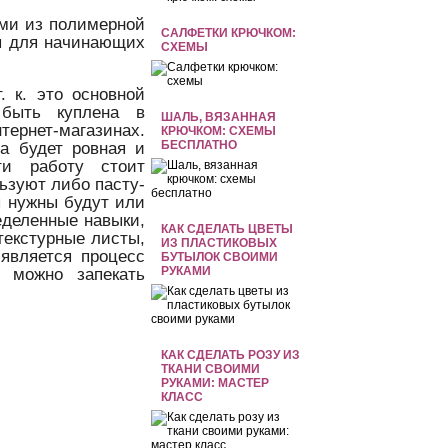
ми из полимерной
САЛФЕТКИ КРЮЧКОМ:
ты для начинающих
СХЕМЫ
. к. это основной
 быть куплена в
ШАЛЬ, ВЯЗАННАЯ
тернет-магазинах.
КРЮЧКОМ: СХЕМЫ
БЕСПЛАТНО
а будет ровная и
ти работу стоит
ьзуют либо пасту-
ы нужны будут или
еделенные навыки,
КАК СДЕЛАТЬ ЦВЕТЫ
текстурные листы,
ИЗ ПЛАСТИКОВЫХ
является процесс
БУТЫЛОК СВОИМИ
РУКАМИ
й можно запекать
КАК СДЕЛАТЬ РОЗУ ИЗ
ТКАНИ СВОИМИ
РУКАМИ: МАСТЕР
КЛАСС