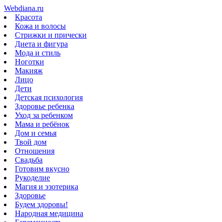
Webdiana.ru
Красота
Кожа и волосы
Стрижки и прически
Диета и фигура
Мода и стиль
Ноготки
Макияж
Лицо
Дети
Детская психология
Здоровье ребенка
Уход за ребенком
Мама и ребёнок
Дом и семья
Твой дом
Отношения
Свадьба
Готовим вкусно
Рукоделие
Магия и эзотерика
Здоровье
Будем здоровы!
Народная медицина