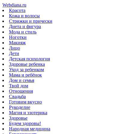
Webdiana.ru
Красота
Кожа и волосы
Стрижки и прически
Диета и фигура
Мода и стиль
Ноготки
Макияж
Лицо
Дети
Детская психология
Здоровье ребенка
Уход за ребенком
Мама и ребёнок
Дом и семья
Твой дом
Отношения
Свадьба
Готовим вкусно
Рукоделие
Магия и эзотерика
Здоровье
Будем здоровы!
Народная медицина