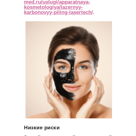
med.ru/uslugi/apparatnaya-
kosmetologiya/lazernyy-
karbonovyy-piling-lasertech/
.
Низкие риски