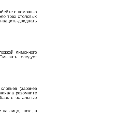
взбейте с помощью
оло трех столовых
тнадцать-двадцать
ложкой лимонного
Смывать следует
хлопьев (заранее
Сначала разомните
обавьте остальные
у на лицо, шею, а