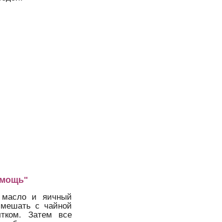
омощь"
е масло и яичный
смешать с чайной
тком. Затем все