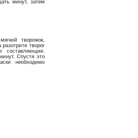
цать минут, затем
мягкий творожок,
 разотрите творог
е составляющие.
минут. Спустя это
аски необходимо