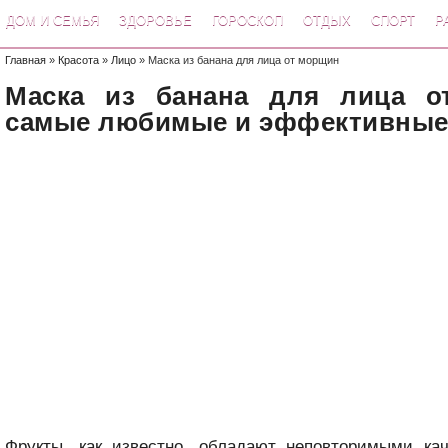
ДОМ И СЕМЬЯ
ЗДОРОВЬЕ
ГОРОСКОП
ОТДЫХ
СПОРТ
Р
Главная
»
Красота
»
Лицо
» Маска из банана для лица от морщин
Маска из банана для лица о
самые любимые и эффективные
Фрукты, как известно, обладают неповторимыми кач