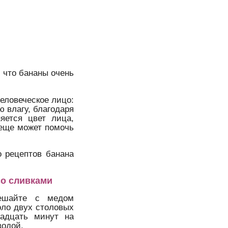
 что бананы очень
человеческое лицо:
ю влагу, благодаря
яется цвет лица,
 еще может помочь
о рецептов банана
со сливками
мешайте с медом
оло двух столовых
вадцать минут на
водой.