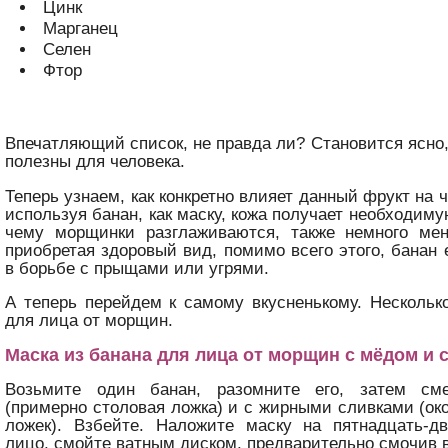
Цинк
Марганец
Селен
Фтор
Впечатляющий список, не правда ли? Становится ясно,
полезны для человека.
Теперь узнаем, как конкретно влияет данный фрукт на 
используя банан, как маску, кожа получает необходиму
чему морщинки разглаживаются, также немного мен
приобретая здоровый вид, помимо всего этого, банан
в борьбе с прыщами или угрями.
А теперь перейдем к самому вкусненькому. Нескольк
для лица от морщин.
Маска из банана для лица от морщин с мёдом и 
Возьмите один банан, разомните его, затем с
(примерно столовая ложка) и с жирными сливками (ок
ложек). Взбейте. Наложите маску на пятнадцать-д
лицо, смойте ватным диском, предварительно смочив 