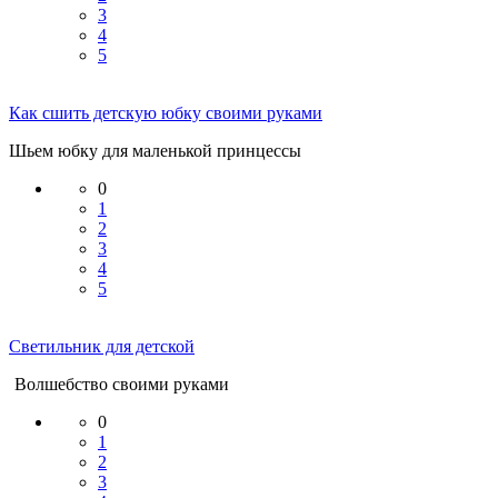
3
4
5
Как сшить детскую юбку своими руками
Шьем юбку для маленькой принцессы
0
1
2
3
4
5
Светильник для детской
Волшебство своими руками
0
1
2
3