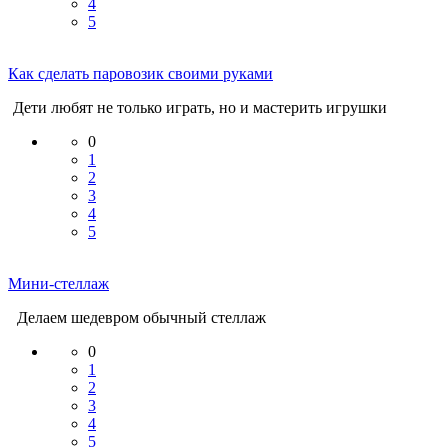
4
5
Как сделать паровозик своими руками
Дети любят не только играть, но и мастерить игрушки
0
1
2
3
4
5
Мини-стеллаж
Делаем шедевром обычный стеллаж
0
1
2
3
4
5