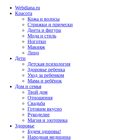
Webdiana.ru
Красота
Кожа и волосы
Стрижки и прически
Диета и фигура
Мода и стиль
Ноготки
Макияж
Лицо
Дети
Детская психология
Здоровье ребенка
Уход за ребенком
Мама и ребёнок
Дом и семья
Твой дом
Отношения
Свадьба
Готовим вкусно
Рукоделие
Магия и эзотерика
Здоровье
Будем здоровы!
Народная медицина