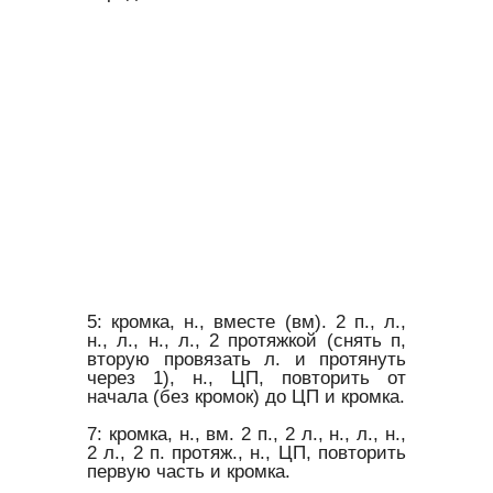
5: кромка, н., вместе (вм). 2 п., л.,
н., л., н., л., 2 протяжкой (снять п,
вторую провязать л. и протянуть
через 1), н., ЦП, повторить от
начала (без кромок) до ЦП и кромка.
7: кромка, н., вм. 2 п., 2 л., н., л., н.,
2 л., 2 п. протяж., н., ЦП, повторить
первую часть и кромка.