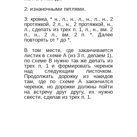
2: изнаночными петлями.
3: кромка, * н., л., н., л., н., л., н., 2
протяжкой, 2 л., н., 2 протяжкой, н.,
л., сделать из трех п. 1, л., н., вм. 2
п., н., 2 л., вм. 2 п. *. Далее
повторять от * до *.
В том месте, где заканчивается
листик в схеме А (из 3 п. делаем 1),
по схеме В нужно так же делать из
трех п. 1 и формировать черенок
над следующим листочком.
Продолжать дорожку из накидов
там, где по схеме А закончился
черенок, но дорожки должны пойти
на встречу друг другу, их нужно
свести, сделав из трех п. 1.