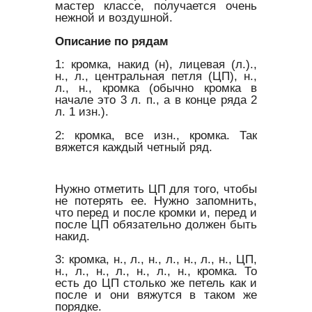
мастер классе, получается очень
нежной и воздушной.
Описание по рядам
1: кромка, накид (н), лицевая (л.).,
н., л., центральная петля (ЦП), н.,
л., н., кромка (обычно кромка в
начале это 3 л. п., а в конце ряда 2
л. 1 изн.).
2: кромка, все изн., кромка. Так
вяжется каждый четный ряд.
Нужно отметить ЦП для того, чтобы
не потерять ее. Нужно запомнить,
что перед и после кромки и, перед и
после ЦП обязательно должен быть
накид.
3: кромка, н., л., н., л., н., л., н., ЦП,
н., л., н., л., н., л., н., кромка. То
есть до ЦП столько же петель как и
после и они вяжутся в таком же
порядке.