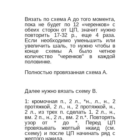
Вязать по схема А до того момента,
пока не будет по 12 «черенков» с
обеих сторон от ЦП, значит нужно
повторить 17-32 р., еще 4 раза.
Если необходимо уменьшить или
увеличить шаль, то нужно чтобы в
конце схемы А было четное
количество "черенков" в каждой
половинке.
Полностью провязанная схема А.
Далее нужно вязать схему В.
1: кромочная п., 2 л., *н., л., н., 2
протяжкой, 2 л., н., 2 протяжкой, н.,
2 л., из трех п. сделать 1, 2 л., н.,
вм. 2 п., н., 2 л., вм. 2 п.*. Повторять
узор от * до *. Перед ЦП
провязывать желтый нкаид (см.
схему) и после ЦП начинать ряд с
желтого накида.