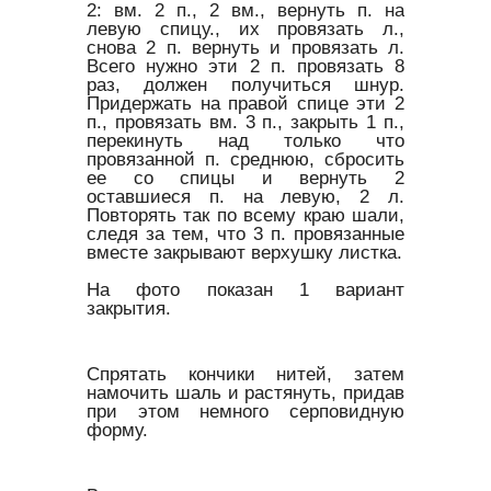
2: вм. 2 п., 2 вм., вернуть п. на
левую спицу., их провязать л.,
снова 2 п. вернуть и провязать л.
Всего нужно эти 2 п. провязать 8
раз, должен получиться шнур.
Придержать на правой спице эти 2
п., провязать вм. 3 п., закрыть 1 п.,
перекинуть над только что
провязанной п. среднюю, сбросить
ее со спицы и вернуть 2
оставшиеся п. на левую, 2 л.
Повторять так по всему краю шали,
следя за тем, что 3 п. провязанные
вместе закрывают верхушку листка.
На фото показан 1 вариант
закрытия.
Спрятать кончики нитей, затем
намочить шаль и растянуть, придав
при этом немного серповидную
форму.