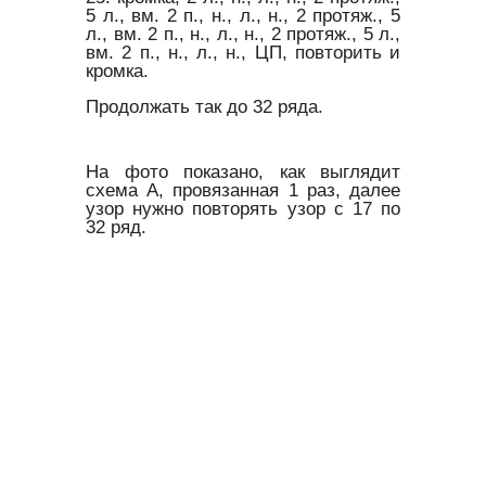
5 л., вм. 2 п., н., л., н., 2 протяж., 5
л., вм. 2 п., н., л., н., 2 протяж., 5 л.,
вм. 2 п., н., л., н., ЦП, повторить и
кромка.
Продолжать так до 32 ряда.
На фото показано, как выглядит
схема А, провязанная 1 раз, далее
узор нужно повторять узор с 17 по
32 ряд.