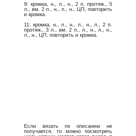
9: кромка, н., л., н., 2 п. протяж., 5
л., вм. 2 п., н., л., н., ЦП, повторить
и кромка.
11: кромка, н., л., н., л., н., л., 2 п.
протяж., 3 л., вм. 2 п., л., н., л., н.,
л., н., ЦП, повторить и кромка.
Если вязать по описанию не
получается, то можно посмотреть