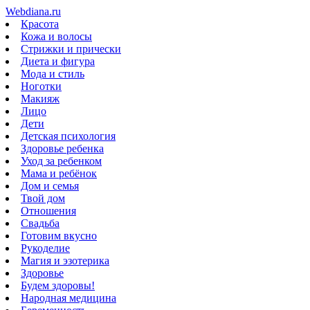
Webdiana.ru
Красота
Кожа и волосы
Стрижки и прически
Диета и фигура
Мода и стиль
Ноготки
Макияж
Лицо
Дети
Детская психология
Здоровье ребенка
Уход за ребенком
Мама и ребёнок
Дом и семья
Твой дом
Отношения
Свадьба
Готовим вкусно
Рукоделие
Магия и эзотерика
Здоровье
Будем здоровы!
Народная медицина