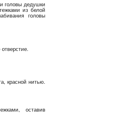
ти головы дедушки
тежками из белой
набивания головы
 отверстие.
а, красной нитью.
жками, оставив