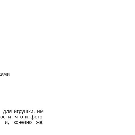
ками
ь для игрушки, им
ости, что и фетр,
, и, конечно же,