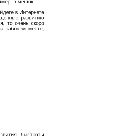
имер, в мешок.
йдете в Интернете
ященные развитию
я, то очень скоро
на рабочем месте,
азвития быстроты