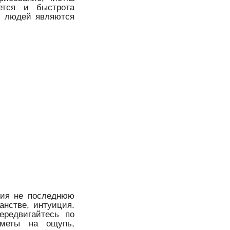
ется и быстрота
х людей являются
ния не последнюю
анстве, интуиция.
ередвигайтесь по
дметы на ощупь,