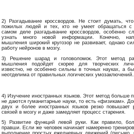
2) Разгадывание кроссвордов. Не стоит думать, чт
пожилых людей и тех, кто не умеет обращаться с
самом деле разгадывание кроссвордов, особенно сл
узнать много новой информации. Конечно, на
мышления широкий кругозор не развивает, однако си
работу нейронов в мозгу.
3) Решение шарад и головоломок. Этот метод ра
мышления подойдет скорее для творческих личн
известно, не особенно сильны в точных науках, а 
неотделима от правильных логических умозаключений.
4) Изучение иностранных языков. Этот метод больше п
не даются гуманитарные науки, то есть «физикам». До
двух и более иностранных языков резко повышает 
связей в мозгу и даже замедляет процесс старения.
5) Развитие функций левой руки. Как правило, бо
правши. Если же человек начинает намеренно трениров
выполнение простых ежедневных движений (письмо, 