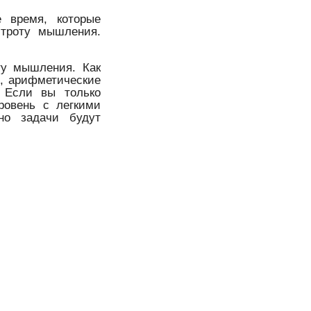
е время, которые
строту мышления.
ту мышления. Как
в, арифметические
. Если вы только
ровень с легкими
но задачи будут