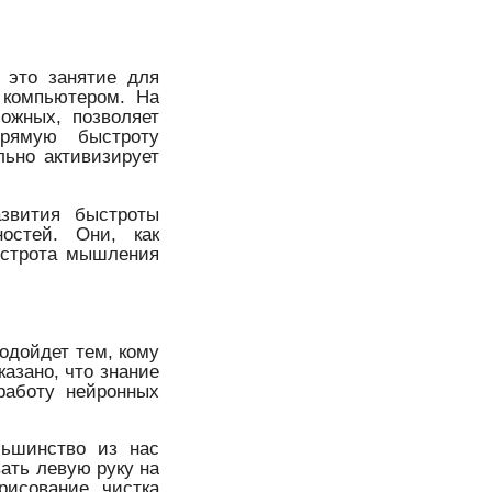
о это занятие для
 компьютером. На
ожных, позволяет
прямую быстроту
льно активизирует
звития быстроты
остей. Они, как
быстрота мышления
одойдет тем, кому
казано, что знание
работу нейронных
льшинство из нас
ать левую руку на
рисование, чистка